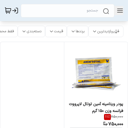
پربازدیدترین
برندها
قیمت
دسته‌بندی
فقط محص
پودر ویتامینه آمین توتال لاپرووت
فرانسه وزن ۱۵۰ گرم
11
%
850,000
750,000