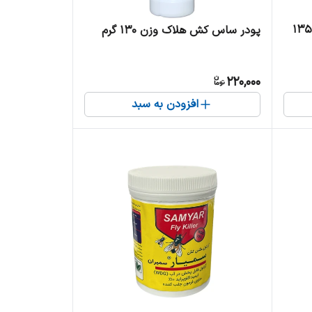
سب موش ایتالیایی دبلو وزن ۱۳۵
پودر ساس کش هلاک وزن 130 گرم
220,000
افزودن به سبد