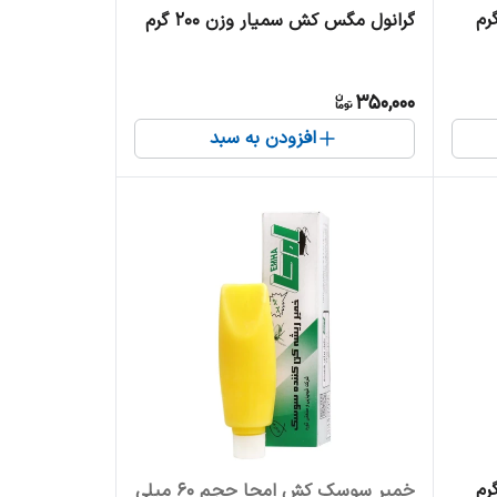
گرانول مگس کش سمیار وزن ۲۰۰ گرم
350,000
افزودن به سبد
خمیر سوسک کش امحا حجم 60 میلی