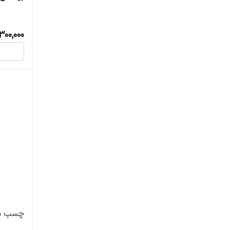
300,000
چسب مو