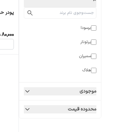
پودر حشره
برسودا
80,000
پرتونار
سمیران
هلاک
موجودی
محدوده قیمت