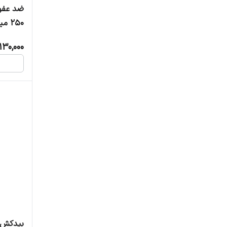
ضد عفون
250 میلی لیتر
130,000
بیدکش هلا