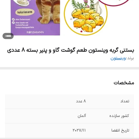
بستنی گربه وینستون طعم گوشت گاو و پنیر بسته ۸ عددی
برند:
وینستون
مشخصات
تعداد
۸ عدد
کشور سازنده
آلمان
تاریخ انقضا
۲۰۲۷/۱1