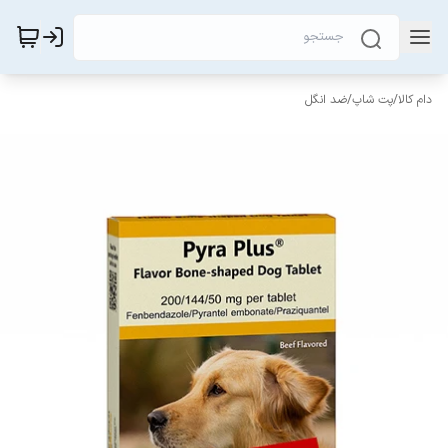
دام کالا
/
پت شاپ
/
ضد انگل