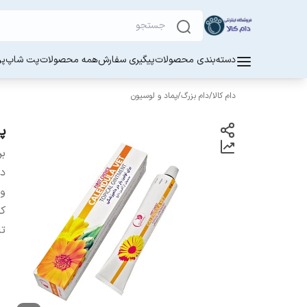
دسته‌بندی محصولات
پیگیری سفارش
همه محصولات
پت شاپ
پر
دام کالا
/
دام بزرگ
/
پماد و لوسیون
پم
بر
دس
و
کش
تا