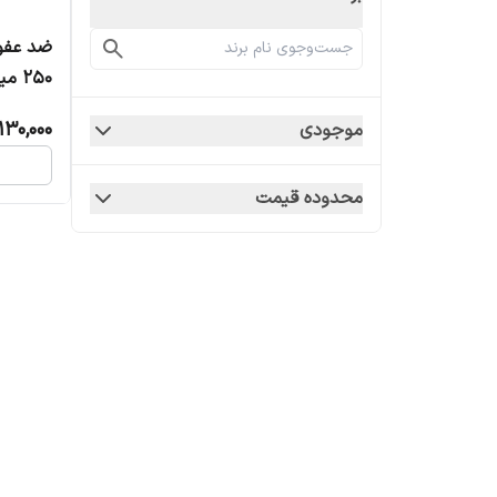
ضد عفون
250 میلی لیتر
130,000
موجودی
محدوده قیمت