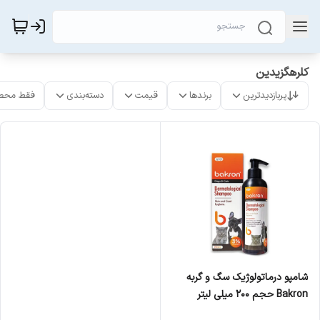
کلرهگزیدین
پربازدیدترین
برندها
قیمت
دسته‌بندی
فقط محص
شامپو درماتولوژیک سگ و گربه
Bakron حجم 200 میلی لیتر