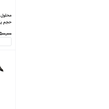
محلول ا
حجم یک
500,000