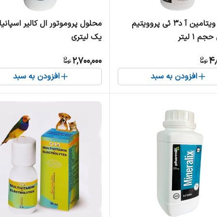
محلول ویتامین آ د۳ ئی پروویتیم
محلول پروموتور ال کالیر اسپانی
م ۱ لیتر
یک لیتری
2,700,000
4,
افزودن به سبد
افزودن به سبد