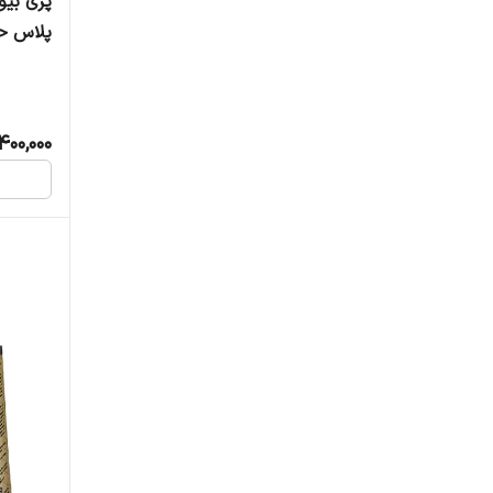
پری بیو
پلاس حجم 
400,000