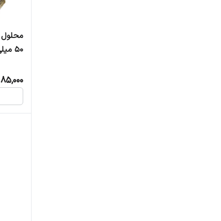
محلول ا
50 میلی لیتر
85,000