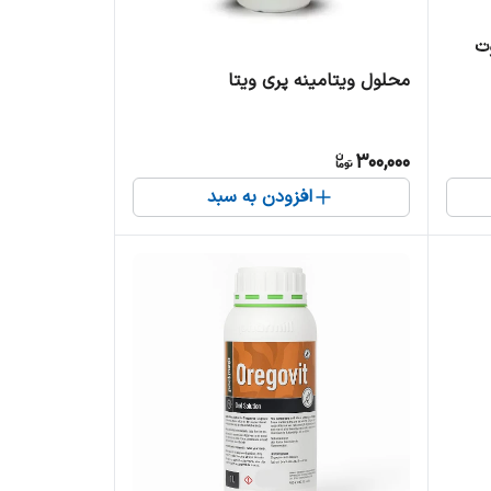
وت
محلول ویتامینه پری ویتا
300,000
افزودن به سبد