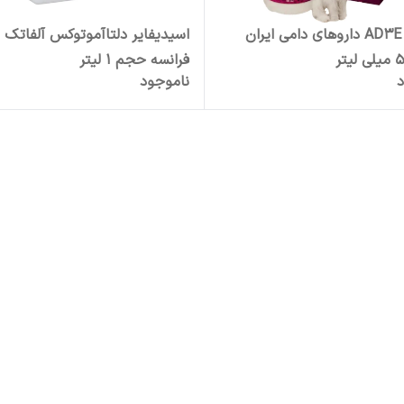
محلول AD3E داروهای دامی ایران
اسیدیفایر دلتاآموتوکس آلفاتک
فرانسه حجم 1 لیتر
د
ناموجود