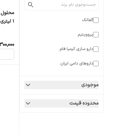
محلول 
آلفاتک
1 لیتری
پروویتیم
300,000
دارو سازی کیمیا فام
داروهای دامی ایران
کاکو
موجودی
کالیر
محدوده قیمت
لاپرووت