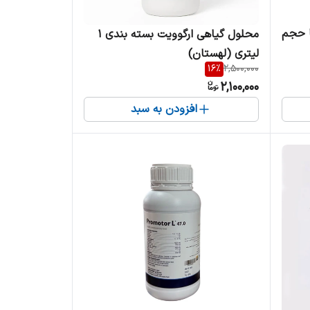
ا حجم
محلول گیاهی ارگوویت بسته بندی ۱
لیتری (لهستان)
16
%
2,500,000
2,100,000
افزودن به سبد